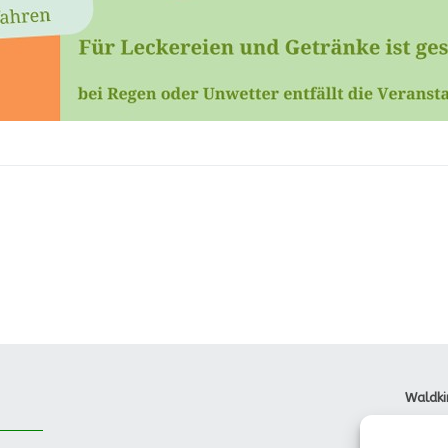
Waldki
Dorfst