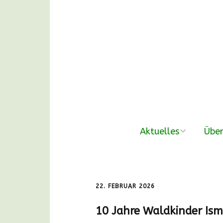
Aktuelles
Über
neue Beiträge
Der V
Nachmittags-
Unse
22. FEBRUAR 2026
Waldgruppen
10 Jahre Waldkinder Ism
DANKE