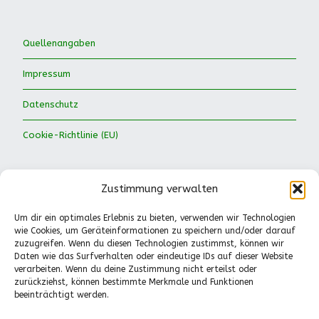
Quellenangaben
Impressum
Datenschutz
Cookie-Richtlinie (EU)
Zustimmung verwalten
Um dir ein optimales Erlebnis zu bieten, verwenden wir Technologien
wie Cookies, um Geräteinformationen zu speichern und/oder darauf
Waldkinder Ismaning e.V.
zuzugreifen. Wenn du diesen Technologien zustimmst, können wir
Daten wie das Surfverhalten oder eindeutige IDs auf dieser Website
Dorfstraße 66
verarbeiten. Wenn du deine Zustimmung nicht erteilst oder
85737 Ismaning
zurückziehst, können bestimmte Merkmale und Funktionen
Tel.: 089-41611244
beeinträchtigt werden.
Pädagogische Fragen