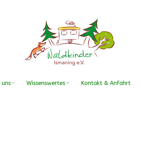
 uns
Wissenswertes
Kontakt & Anfahrt
erein
Was ist ein
Waldkindergarten?
r Team
Häufige Fragen –
FAQ