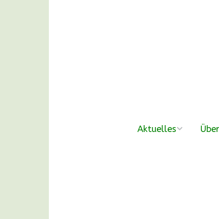
Aktuelles
Über
neue Beiträge
Der V
Nachmittags-
Unse
Waldgruppen
DANKE