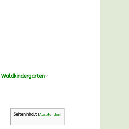
Waldkindergarten
Übersicht
Pädagogische
Konzeption
Seiteninhalt
[
Ausblenden
]
Ausrüstung