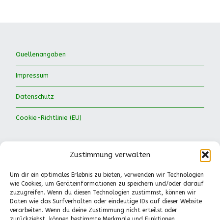
Quellenangaben
Impressum
Datenschutz
Cookie-Richtlinie (EU)
Zustimmung verwalten
Um dir ein optimales Erlebnis zu bieten, verwenden wir Technologien
wie Cookies, um Geräteinformationen zu speichern und/oder darauf
Waldkinder Ismaning e.V.
zuzugreifen. Wenn du diesen Technologien zustimmst, können wir
Daten wie das Surfverhalten oder eindeutige IDs auf dieser Website
Dorfstraße 66
verarbeiten. Wenn du deine Zustimmung nicht erteilst oder
85737 Ismaning
zurückziehst, können bestimmte Merkmale und Funktionen