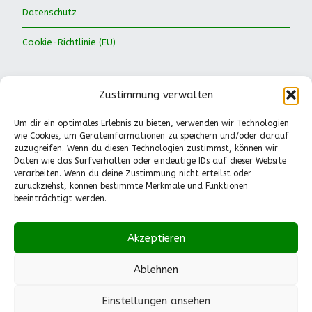
Datenschutz
Cookie-Richtlinie (EU)
Zustimmung verwalten
Um dir ein optimales Erlebnis zu bieten, verwenden wir Technologien
wie Cookies, um Geräteinformationen zu speichern und/oder darauf
Waldkinder Ismaning e.V.
zuzugreifen. Wenn du diesen Technologien zustimmst, können wir
Daten wie das Surfverhalten oder eindeutige IDs auf dieser Website
Dorfstraße 66
verarbeiten. Wenn du deine Zustimmung nicht erteilst oder
85737 Ismaning
zurückziehst, können bestimmte Merkmale und Funktionen
Tel.: 089-41611244
beeinträchtigt werden.
Pädagogische Fragen
(Mo.-Fr., 13-14.30 Uhr):
Akzeptieren
0151-55530224
info@waldkinder-ismaning.de
Ablehnen
Einstellungen ansehen