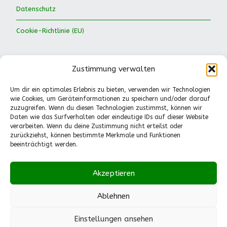
Datenschutz
Cookie-Richtlinie (EU)
Zustimmung verwalten
Um dir ein optimales Erlebnis zu bieten, verwenden wir Technologien
wie Cookies, um Geräteinformationen zu speichern und/oder darauf
Waldkinder Ismaning e.V.
zuzugreifen. Wenn du diesen Technologien zustimmst, können wir
Daten wie das Surfverhalten oder eindeutige IDs auf dieser Website
Dorfstraße 66
verarbeiten. Wenn du deine Zustimmung nicht erteilst oder
85737 Ismaning
zurückziehst, können bestimmte Merkmale und Funktionen
Tel.: 089-41611244
beeinträchtigt werden.
Pädagogische Fragen
(Mo.-Fr., 13-14.30 Uhr):
Akzeptieren
0151-55530224
info@waldkinder-ismaning.de
Ablehnen
Einstellungen ansehen