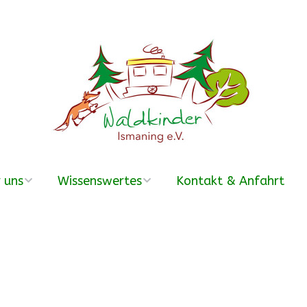
 uns
Wissenswertes
Kontakt & Anfahrt
erein
Was ist ein
Waldkindergarten?
r Team
Häufige Fragen –
FAQ