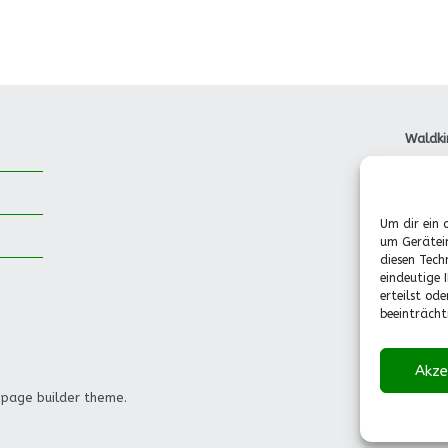
Waldki
Dorfst
85737 
Tel.: 
Um dir ein 
Pädago
um Gerätei
(Mo.-F
diesen Tech
0151-
eindeutige 
info@w
erteilst od
beeinträcht
Akze
 page builder theme.