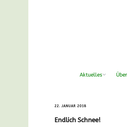
Aktuelles
Über
neue Beiträge
Der V
Nachmittags-
Unse
22. JANUAR 2018
Waldgruppen
Endlich Schnee!
DANKE