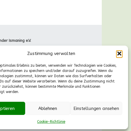
nder Ismaning e.V.
raße 66
Zustimmung verwalten
Ismaning
089-41611244
optimales Erlebnis zu bieten, verwenden wir Technologien wie Cookies,
gische Fragen
nformationen zu speichern und/oder darauf zuzugreifen. Wenn du
r., 13-14.30 Uhr):
nologien zustimmst, können wir Daten wie das Surfverhalten oder
55530224
IDs auf dieser Website verarbeiten. Wenn du deine Zustimmung nicht
aldkinder-ismaning.de
er zurückziehst, können bestimmte Merkmale und Funktionen
igt werden.
ptieren
Ablehnen
Einstellungen ansehen
Cookie-Richtlinie