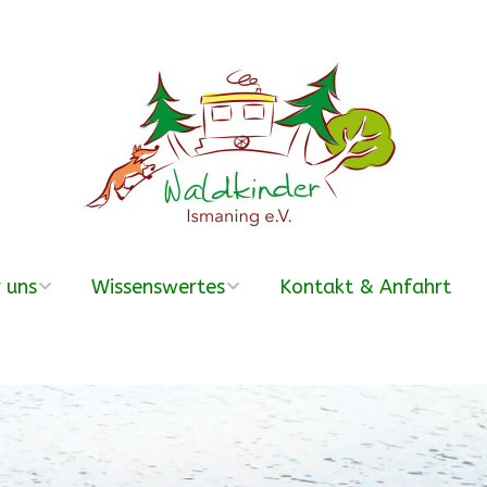
 uns
Wissenswertes
Kontakt & Anfahrt
erein
Was ist ein
Waldkindergarten?
r Team
Häufige Fragen –
FAQ