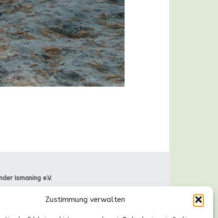
nder Ismaning e.V.
raße 66
Zustimmung verwalten
Ismaning
089-41611244