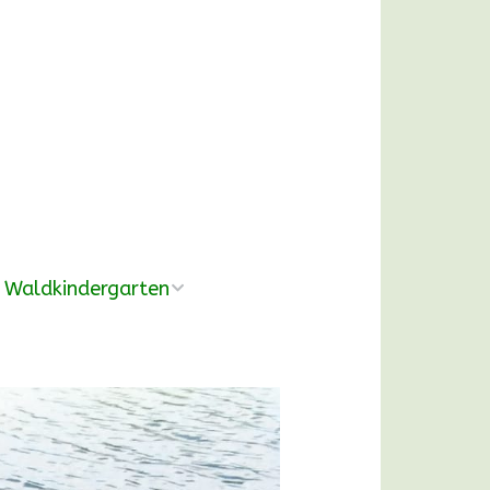
Waldkindergarten
Übersicht
Pädagogische
Konzeption
Ausrüstung