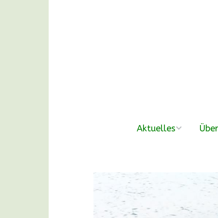
Aktuelles
Über
neue Beiträge
Der V
Nachmittags-
Unse
Waldgruppen
DANKE