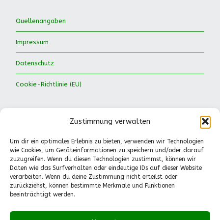
Quellenangaben
Impressum
Datenschutz
Cookie-Richtlinie (EU)
Zustimmung verwalten
Um dir ein optimales Erlebnis zu bieten, verwenden wir Technologien
wie Cookies, um Geräteinformationen zu speichern und/oder darauf
Waldkinder Ismaning e.V.
zuzugreifen. Wenn du diesen Technologien zustimmst, können wir
Daten wie das Surfverhalten oder eindeutige IDs auf dieser Website
Dorfstraße 66
verarbeiten. Wenn du deine Zustimmung nicht erteilst oder
85737 Ismaning
zurückziehst, können bestimmte Merkmale und Funktionen
Tel.: 089-41611244
beeinträchtigt werden.
Pädagogische Fragen
(Mo.-Fr., 13-14.30 Uhr):