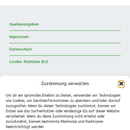
Quellenangaben
Impressum
Datenschutz
Cookie-Richtlinie (EU)
Zustimmung verwalten
Um dir ein optimales Erlebnis zu bieten, verwenden wir Technologien
wie Cookies, um Geräteinformationen zu speichern und/oder darauf
Waldkinder Ismaning e.V.
zuzugreifen. Wenn du diesen Technologien zustimmst, können wir
Daten wie das Surfverhalten oder eindeutige IDs auf dieser Website
Dorfstraße 66
verarbeiten. Wenn du deine Zustimmung nicht erteilst oder
85737 Ismaning
zurückziehst, können bestimmte Merkmale und Funktionen
Tel.: 089-41611244
beeinträchtigt werden.