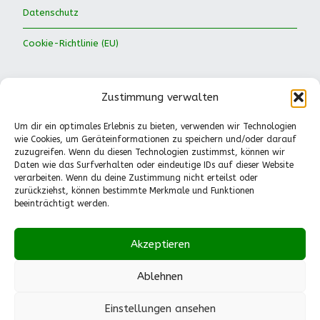
Datenschutz
Cookie-Richtlinie (EU)
Zustimmung verwalten
Um dir ein optimales Erlebnis zu bieten, verwenden wir Technologien
wie Cookies, um Geräteinformationen zu speichern und/oder darauf
Waldkinder Ismaning e.V.
zuzugreifen. Wenn du diesen Technologien zustimmst, können wir
Daten wie das Surfverhalten oder eindeutige IDs auf dieser Website
Dorfstraße 66
verarbeiten. Wenn du deine Zustimmung nicht erteilst oder
85737 Ismaning
zurückziehst, können bestimmte Merkmale und Funktionen
Tel.: 089-41611244
beeinträchtigt werden.
Pädagogische Fragen
(Mo.-Fr., 13-14.30 Uhr):
Akzeptieren
0151-55530224
info@waldkinder-ismaning.de
Ablehnen
Einstellungen ansehen