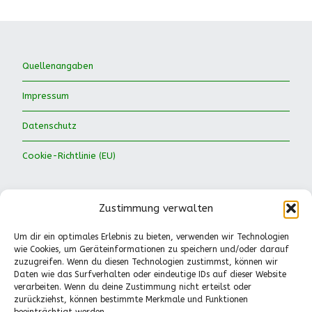
Quellenangaben
Impressum
Datenschutz
Cookie-Richtlinie (EU)
Zustimmung verwalten
Um dir ein optimales Erlebnis zu bieten, verwenden wir Technologien
wie Cookies, um Geräteinformationen zu speichern und/oder darauf
Waldkinder Ismaning e.V.
zuzugreifen. Wenn du diesen Technologien zustimmst, können wir
Daten wie das Surfverhalten oder eindeutige IDs auf dieser Website
Dorfstraße 66
verarbeiten. Wenn du deine Zustimmung nicht erteilst oder
85737 Ismaning
zurückziehst, können bestimmte Merkmale und Funktionen
Tel.: 089-41611244