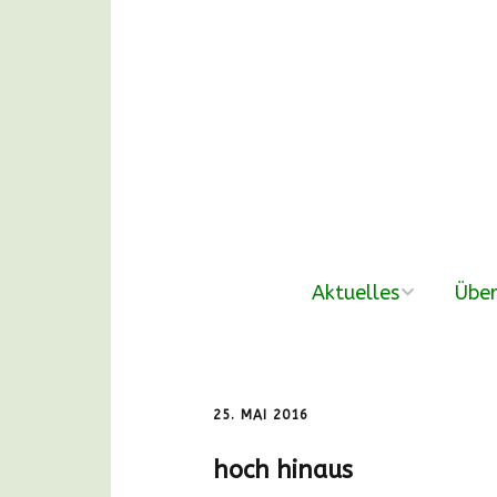
Aktuelles
Über
neue Beiträge
Der V
Nachmittags-
Unse
25. MAI 2016
Waldgruppen
hoch hinaus
DANKE