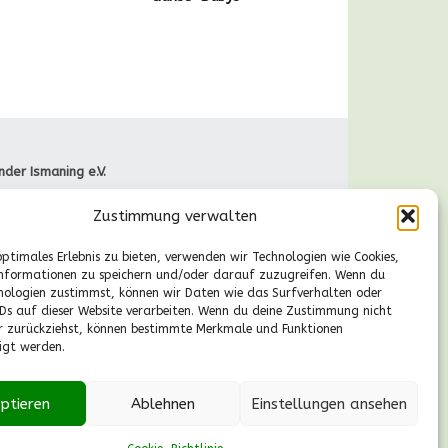
nder Ismaning e.V.
raße 66
Zustimmung verwalten
Ismaning
089-41611244
optimales Erlebnis zu bieten, verwenden wir Technologien wie Cookies,
gische Fragen
nformationen zu speichern und/oder darauf zuzugreifen. Wenn du
r., 13-14.30 Uhr):
nologien zustimmst, können wir Daten wie das Surfverhalten oder
55530224
IDs auf dieser Website verarbeiten. Wenn du deine Zustimmung nicht
aldkinder-ismaning.de
er zurückziehst, können bestimmte Merkmale und Funktionen
igt werden.
ptieren
Ablehnen
Einstellungen ansehen