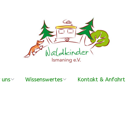
 uns
Wissenswertes
Kontakt & Anfahrt
erein
Was ist ein
Waldkindergarten?
r Team
Häufige Fragen –
FAQ