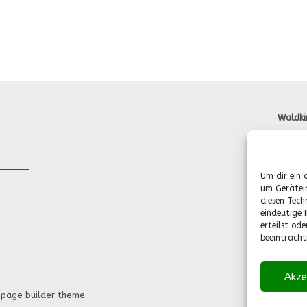
Waldki
Dorfst
85737 
Tel.: 
Um dir ein 
Pädago
um Gerätei
(Mo.-F
diesen Tech
0151-
eindeutige 
info@w
erteilst od
beeinträcht
Akze
 page builder theme.