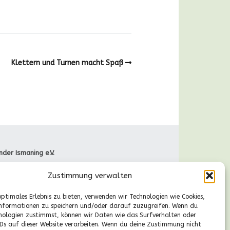
Klettern und Turnen macht Spaß
nder Ismaning e.V.
raße 66
Zustimmung verwalten
Ismaning
089-41611244
optimales Erlebnis zu bieten, verwenden wir Technologien wie Cookies,
gische Fragen
nformationen zu speichern und/oder darauf zuzugreifen. Wenn du
r., 13-14.30 Uhr):
nologien zustimmst, können wir Daten wie das Surfverhalten oder
55530224
IDs auf dieser Website verarbeiten. Wenn du deine Zustimmung nicht