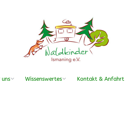
 uns
Wissenswertes
Kontakt & Anfahrt
erein
Was ist ein
Waldkindergarten?
r Team
Häufige Fragen –
FAQ