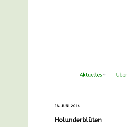
Aktuelles
Über
neue Beiträge
Der V
Nachmittags-
Unse
28. JUNI 2016
Waldgruppen
Holunderblüten
DANKE