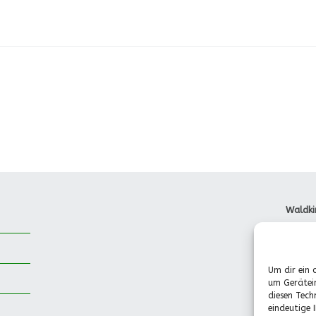
Waldki
Dorfst
85737 
Tel.: 
Um dir ein 
Pädago
um Gerätei
(Mo.-F
diesen Tech
0151-
eindeutige 