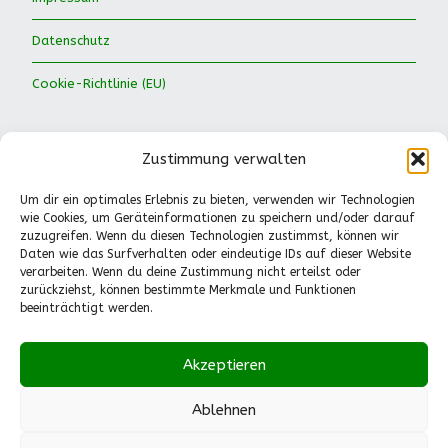
Datenschutz
Cookie-Richtlinie (EU)
Zustimmung verwalten
Um dir ein optimales Erlebnis zu bieten, verwenden wir Technologien
wie Cookies, um Geräteinformationen zu speichern und/oder darauf
Waldkinder Ismaning e.V.
zuzugreifen. Wenn du diesen Technologien zustimmst, können wir
Daten wie das Surfverhalten oder eindeutige IDs auf dieser Website
Dorfstraße 66
verarbeiten. Wenn du deine Zustimmung nicht erteilst oder
85737 Ismaning
zurückziehst, können bestimmte Merkmale und Funktionen
Tel.: 089-41611244
beeinträchtigt werden.
Pädagogische Fragen
(Mo.-Fr., 13-14.30 Uhr):
Akzeptieren
0151-55530224
info@waldkinder-ismaning.de
Ablehnen