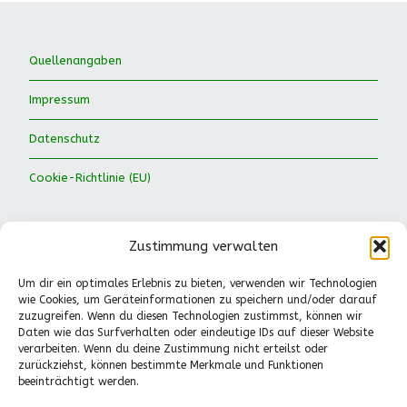
Quellenangaben
Impressum
Datenschutz
Cookie-Richtlinie (EU)
Zustimmung verwalten
Um dir ein optimales Erlebnis zu bieten, verwenden wir Technologien
wie Cookies, um Geräteinformationen zu speichern und/oder darauf
Waldkinder Ismaning e.V.
zuzugreifen. Wenn du diesen Technologien zustimmst, können wir
Daten wie das Surfverhalten oder eindeutige IDs auf dieser Website
Dorfstraße 66
verarbeiten. Wenn du deine Zustimmung nicht erteilst oder
85737 Ismaning
zurückziehst, können bestimmte Merkmale und Funktionen
Tel.: 089-41611244
beeinträchtigt werden.
Pädagogische Fragen