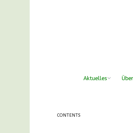
Aktuelles
Über
neue Beiträge
Der V
Nachmittags-
Unse
Waldgruppen
CONTENTS
DANKE