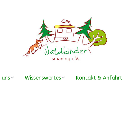
 uns
Wissenswertes
Kontakt & Anfahrt
erein
Was ist ein
Waldkindergarten?
r Team
Häufige Fragen –
FAQ