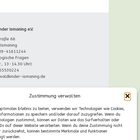
Bildergalerie
nder Ismaning e.V.
raße 66
Ismaning
089-41611244
gische Fragen
r., 13-14.30 Uhr):
55530224
aldkinder-ismaning.de
Zustimmung verwalten
optimales Erlebnis zu bieten, verwenden wir Technologien wie Cookies,
nformationen zu speichern und/oder darauf zuzugreifen. Wenn du
nologien zustimmst, können wir Daten wie das Surfverhalten oder
IDs auf dieser Website verarbeiten. Wenn du deine Zustimmung nicht
er zurückziehst, können bestimmte Merkmale und Funktionen
igt werden.