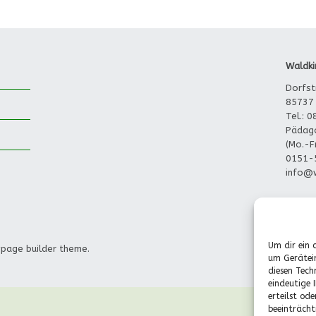
Downloads
Zeiten und Beiträge
Waldki
Schließzeiten
Dorfst
2025/2026
85737 
Tel.: 
Pädago
(Mo.-F
0151-
info@w
Um dir ein 
 page builder theme.
um Gerätei
diesen Tech
eindeutige 
erteilst od
beeinträcht