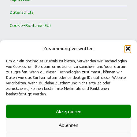
Datenschutz
Cookie-Richtlinie (EU)
Zustimmung verwalten
Um dir ein optimales Erlebnis zu bieten, verwenden wir Technologien
wie Cookies, um Geräteinformationen zu speichern und/oder darauf
Waldkinder Ismaning e.V.
zuzugreifen. Wenn du diesen Technologien zustimmst, können wir
Daten wie das Surfverhalten oder eindeutige IDs auf dieser Website
Dorfstraße 66
verarbeiten. Wenn du deine Zustimmung nicht erteilst oder
85737 Ismaning
zurückziehst, können bestimmte Merkmale und Funktionen
Tel.: 089-41611244
beeinträchtigt werden.
Pädagogische Fragen
(Mo.-Fr., 13-14.30 Uhr):
Akzeptieren
0151-55530224
info@waldkinder-ismaning.de
Ablehnen