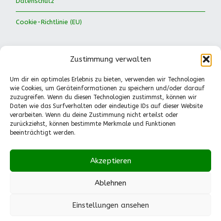
Datenschutz
Cookie-Richtlinie (EU)
Zustimmung verwalten
Um dir ein optimales Erlebnis zu bieten, verwenden wir Technologien
wie Cookies, um Geräteinformationen zu speichern und/oder darauf
Waldkinder Ismaning e.V.
zuzugreifen. Wenn du diesen Technologien zustimmst, können wir
Daten wie das Surfverhalten oder eindeutige IDs auf dieser Website
Dorfstraße 66
verarbeiten. Wenn du deine Zustimmung nicht erteilst oder
85737 Ismaning
zurückziehst, können bestimmte Merkmale und Funktionen
Tel.: 089-41611244
beeinträchtigt werden.
Pädagogische Fragen
(Mo.-Fr., 13-14.30 Uhr):
Akzeptieren
0151-55530224
info@waldkinder-ismaning.de
Ablehnen
Einstellungen ansehen
Built with
Make
. Your friendly WordPress page builder theme.