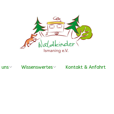
 uns
Wissenswertes
Kontakt & Anfahrt
erein
Was ist ein
Waldkindergarten?
r Team
Häufige Fragen –
FAQ