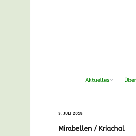
Aktuelles
Über
neue Beiträge
Der V
Nachmittags-
Unse
9. JULI 2018
Waldgruppen
Mirabellen / Kriachal
DANKE