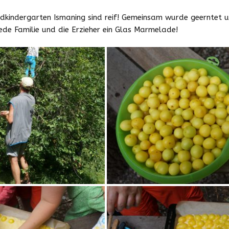
Downloads
dkindergarten Ismaning
sind reif! Gemeinsam wurde geerntet u
jede Familie und die Erzieher ein Glas Marmelade!
Zeiten und Beiträge
Schließzeiten
2025/2026