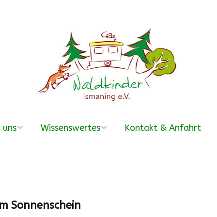
 uns
Wissenswertes
Kontakt & Anfahrt
erein
Was ist ein
Waldkindergarten?
r Team
Häufige Fragen –
FAQ
 im Sonnenschein