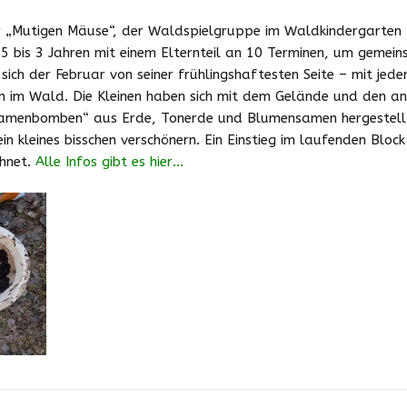
Downloads
r „Mutigen Mäuse“, der Waldspielgruppe im Waldkindergarten 
1,5 bis 3 Jahren mit einem Elternteil an 10 Terminen, um geme
Zeiten und Beiträge
sich der Februar von seiner frühlingshaftesten Seite – mit jed
n im Wald. Die Kleinen haben sich mit dem Gelände und den an
Schließzeiten
menbomben“ aus Erde, Tonerde und Blumensamen hergestellt.
2025/2026
n kleines bisschen verschönern. Ein Einstieg im laufenden Bloc
chnet.
Alle Infos gibt es hier…