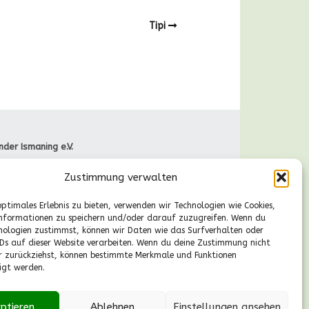
Tipi
nder Ismaning e.V.
raße 66
Zustimmung verwalten
Ismaning
089-41611244
optimales Erlebnis zu bieten, verwenden wir Technologien wie Cookies,
gische Fragen
nformationen zu speichern und/oder darauf zuzugreifen. Wenn du
r., 13-14.30 Uhr):
nologien zustimmst, können wir Daten wie das Surfverhalten oder
55530224
IDs auf dieser Website verarbeiten. Wenn du deine Zustimmung nicht
aldkinder-ismaning.de
er zurückziehst, können bestimmte Merkmale und Funktionen
igt werden.
ptieren
Ablehnen
Einstellungen ansehen