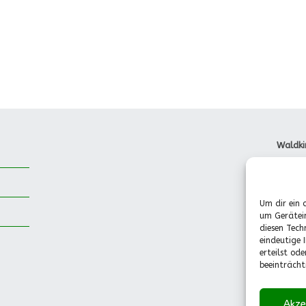
Waldki
Dorfst
85737 
Tel.: 
Um dir ein 
Pädago
um Gerätei
(Mo.-F
diesen Tech
0151-
eindeutige 
info@w
erteilst od
beeinträcht
Akze