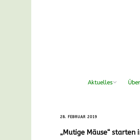
Aktuelles
Über
neue Beiträge
Der V
Nachmittags-
Unse
28. FEBRUAR 2019
Waldgruppen
„Mutige Mäuse“ starten
DANKE