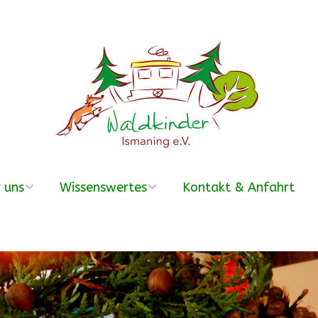
 uns
Wissenswertes
Kontakt & Anfahrt
erein
Was ist ein
Waldkindergarten?
r Team
Häufige Fragen –
FAQ