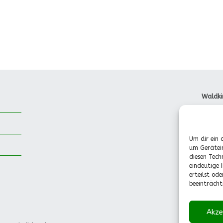
Waldki
Dorfst
85737 
Tel.: 
Um dir ein 
Pädago
um Gerätei
(Mo.-F
diesen Tech
0151-
eindeutige 
info@w
erteilst od
beeinträcht
Akze