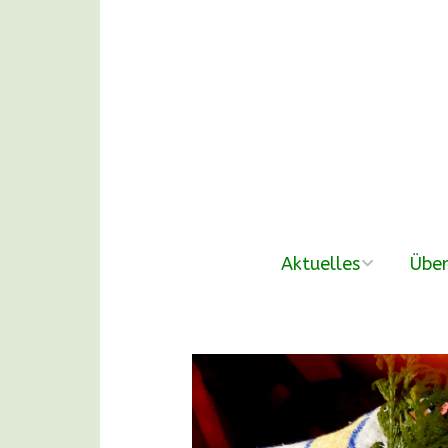
Aktuelles
Über
neue Beiträge
Der V
Nachmittags-
Unse
Waldgruppen
DANKE