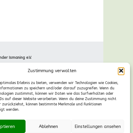
nder Ismaning e.V.
raße 66
Zustimmung verwalten
Ismaning
089-41611244
optimales Erlebnis zu bieten, verwenden wir Technologien wie Cookies,
gische Fragen
nformationen zu speichern und/oder darauf zuzugreifen. Wenn du
r., 13-14.30 Uhr):
nologien zustimmst, können wir Daten wie das Surfverhalten oder
55530224
IDs auf dieser Website verarbeiten. Wenn du deine Zustimmung nicht
aldkinder-ismaning.de
er zurückziehst, können bestimmte Merkmale und Funktionen
igt werden.
ptieren
Ablehnen
Einstellungen ansehen