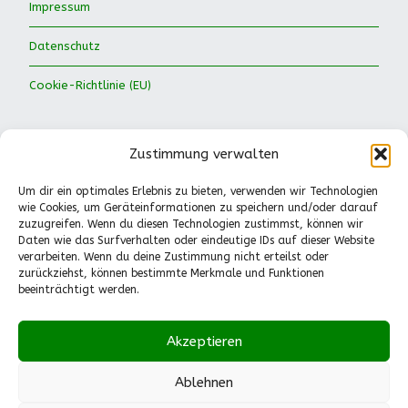
Impressum
Datenschutz
Cookie-Richtlinie (EU)
Zustimmung verwalten
Um dir ein optimales Erlebnis zu bieten, verwenden wir Technologien
wie Cookies, um Geräteinformationen zu speichern und/oder darauf
Waldkinder Ismaning e.V.
zuzugreifen. Wenn du diesen Technologien zustimmst, können wir
Daten wie das Surfverhalten oder eindeutige IDs auf dieser Website
Dorfstraße 66
verarbeiten. Wenn du deine Zustimmung nicht erteilst oder
85737 Ismaning
zurückziehst, können bestimmte Merkmale und Funktionen
Tel.: 089-41611244
beeinträchtigt werden.
Pädagogische Fragen
(Mo.-Fr., 13-14.30 Uhr):
Akzeptieren
0151-55530224
info@waldkinder-ismaning.de
Ablehnen