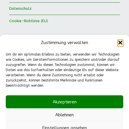
Datenschutz
Cookie-Richtlinie (EU)
Zustimmung verwalten
Um dir ein optimales Erlebnis zu bieten, verwenden wir Technologien
wie Cookies, um Geräteinformationen zu speichern und/oder darauf
Waldkinder Ismaning e.V.
zuzugreifen. Wenn du diesen Technologien zustimmst, können wir
Daten wie das Surfverhalten oder eindeutige IDs auf dieser Website
Dorfstraße 66
verarbeiten. Wenn du deine Zustimmung nicht erteilst oder
85737 Ismaning
zurückziehst, können bestimmte Merkmale und Funktionen
Tel.: 089-41611244
beeinträchtigt werden.
Pädagogische Fragen
(Mo.-Fr., 13-14.30 Uhr):
Akzeptieren
0151-55530224
info@waldkinder-ismaning.de
Ablehnen
Einstellungen ansehen