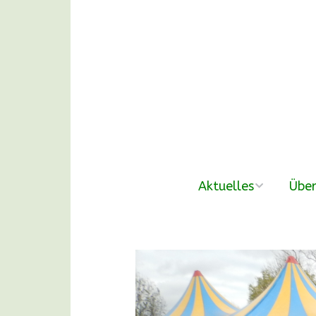
Aktuelles
Über
neue Beiträge
Der V
Nachmittags-
Unse
Waldgruppen
DANKE