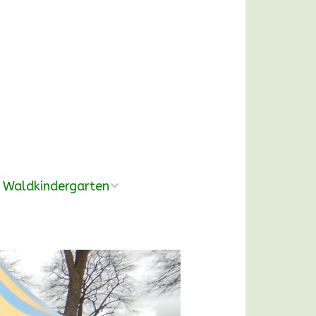
Waldkindergarten
Übersicht
Pädagogische
Konzeption
Ausrüstung