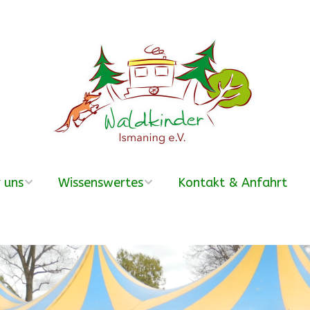
 uns
Wissenswertes
Kontakt & Anfahrt
erein
Was ist ein
Waldkindergarten?
r Team
Häufige Fragen –
FAQ