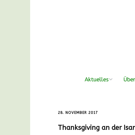
Aktuelles
Über
neue Beiträge
Der V
Nachmittags-
Unse
28. NOVEMBER 2017
Waldgruppen
Thanksgiving an der Isar
DANKE