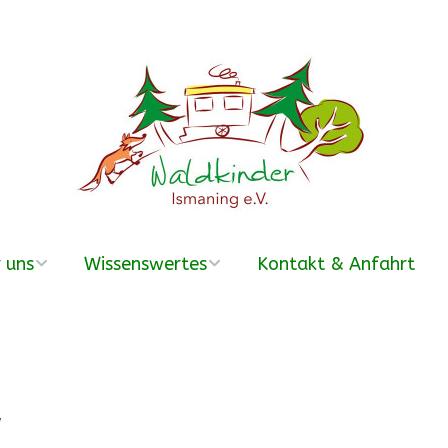
 uns
Wissenswertes
Kontakt & Anfahrt
erein
Was ist ein
Waldkindergarten?
r Team
Häufige Fragen –
FAQ