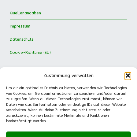
Quellenangaben
Impressum
Datenschutz
Cookie-Richtlinie (EU)
Zustimmung verwalten
Um dir ein optimales Erlebnis zu bieten, verwenden wir Technologien
wie Cookies, um Geräteinformationen zu speichern und/oder darauf
Waldkinder Ismaning e.V.
zuzugreifen. Wenn du diesen Technologien zustimmst, können wir
Daten wie das Surfverhalten oder eindeutige IDs auf dieser Website
Dorfstraße 66
verarbeiten. Wenn du deine Zustimmung nicht erteilst oder
85737 Ismaning
zurückziehst, können bestimmte Merkmale und Funktionen
Tel.: 089-41611244
beeinträchtigt werden.
Pädagogische Fragen
(Mo.-Fr., 13-14.30 Uhr):