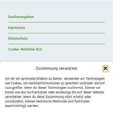
Quellenangaben
Impressum
Datenschutz
Cookie-Richtlinie (EU)
Zustimmung verwalten
Um dir ein optimales Erlebnis zu bieten, verwenden wir Technologien
wie Cookies, um Geräteinformationen zu speichern und/oder darauf
Waldkinder Ismaning e.V.
zuzugreifen. Wenn du diesen Technologien zustimmst, können wir
Daten wie das Surfverhalten oder eindeutige IDs auf dieser Website
Dorfstraße 66
verarbeiten. Wenn du deine Zustimmung nicht erteilst oder
85737 Ismaning
zurückziehst, können bestimmte Merkmale und Funktionen
Tel.: 089-41611244
beeinträchtigt werden.
Pädagogische Fragen