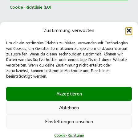
Cookie-Richtlinie (EU)
Zustimmung verwalten
Um dir ein optimales Erlebnis zu bieten, verwenden wir Technologien
wie Cookies, um Geräteinformationen zu speichern und/oder darauf
Waldkinder Ismaning e.V.
zuzugreifen. Wenn du diesen Technologien zustimmst, können wir
Daten wie das Surfverhalten oder eindeutige IDs auf dieser Website
Dorfstraße 66
verarbeiten. Wenn du deine Zustimmung nicht erteilst oder
85737 Ismaning
zurückziehst, können bestimmte Merkmale und Funktionen
Tel.: 089-41611244
beeinträchtigt werden.
Pädagogische Fragen
(Mo.-Fr., 13-14.30 Uhr):
Akzeptieren
0151-55530224
info@waldkinder-ismaning.de
Ablehnen
Einstellungen ansehen
Built with
Make
. Your friendly WordPress page builder theme.
Cookie-Richtlinie