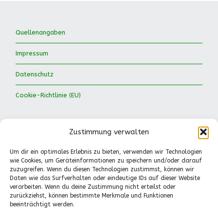
Quellenangaben
Impressum
Datenschutz
Cookie-Richtlinie (EU)
Zustimmung verwalten
Um dir ein optimales Erlebnis zu bieten, verwenden wir Technologien
wie Cookies, um Geräteinformationen zu speichern und/oder darauf
Waldkinder Ismaning e.V.
zuzugreifen. Wenn du diesen Technologien zustimmst, können wir
Daten wie das Surfverhalten oder eindeutige IDs auf dieser Website
Dorfstraße 66
verarbeiten. Wenn du deine Zustimmung nicht erteilst oder
85737 Ismaning
zurückziehst, können bestimmte Merkmale und Funktionen
Tel.: 089-41611244
beeinträchtigt werden.
Pädagogische Fragen