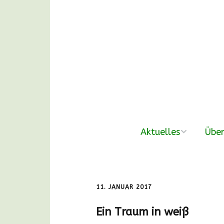
Aktuelles
Über
neue Beiträge
Der V
Nachmittags-
Unse
11. JANUAR 2017
Waldgruppen
Ein Traum in weiß
DANKE