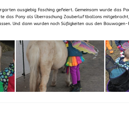
Downloads
rgarten ausgiebig Fasching gefeiert. Gemeinsam wurde das Pon
te das Pony als Überraschung Zauberluftballons mitgebracht, 
Zeiten und Beiträge
lassen. Und dann wurden noch Süßigkeiten aus den Bauwagen-F
Schließzeiten
2025/2026