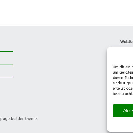
Waldki
Dorfst
85737 
Tel.: 
Um dir ein 
Pädago
um Gerätei
(Mo.-F
diesen Tech
0151-
eindeutige 
info@w
erteilst od
beeinträcht
Akze
 page builder theme.