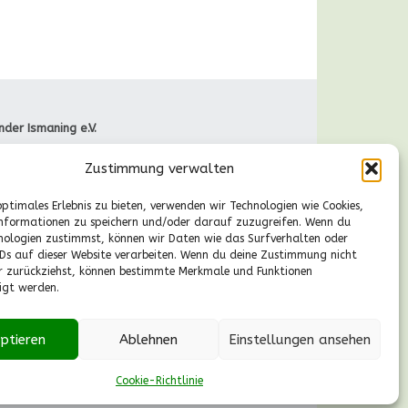
nder Ismaning e.V.
raße 66
Zustimmung verwalten
Ismaning
089-41611244
optimales Erlebnis zu bieten, verwenden wir Technologien wie Cookies,
gische Fragen
nformationen zu speichern und/oder darauf zuzugreifen. Wenn du
r., 13-14.30 Uhr):
nologien zustimmst, können wir Daten wie das Surfverhalten oder
55530224
IDs auf dieser Website verarbeiten. Wenn du deine Zustimmung nicht
aldkinder-ismaning.de
er zurückziehst, können bestimmte Merkmale und Funktionen
igt werden.
ptieren
Ablehnen
Einstellungen ansehen
Cookie-Richtlinie