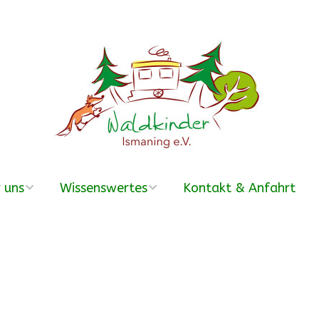
 uns
Wissenswertes
Kontakt & Anfahrt
erein
Was ist ein
Waldkindergarten?
r Team
Häufige Fragen –
FAQ