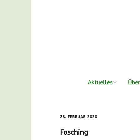
Aktuelles
Über
neue Beiträge
Der V
Nachmittags-
Unse
28. FEBRUAR 2020
Waldgruppen
Fasching
DANKE