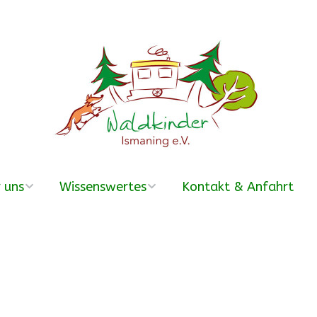
 uns
Wissenswertes
Kontakt & Anfahrt
erein
Was ist ein
Waldkindergarten?
r Team
Häufige Fragen –
FAQ