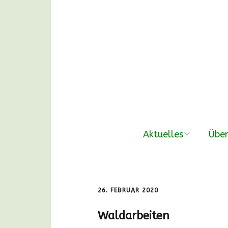
Aktuelles
Über
neue Beiträge
Der V
Nachmittags-
Unse
26. FEBRUAR 2020
Waldgruppen
Waldarbeiten
DANKE