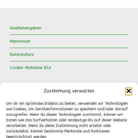
Quellenangaben
Impressum
Datenschutz
Cookie-Richtlinie (EU)
Zustimmung verwalten
Um dir ein optimales Erlebnis zu bieten, verwenden wir Technologien
wie Cookies, um Geräteinformationen zu speichern und/oder darauf
Waldkinder Ismaning e.V.
zuzugreifen. Wenn du diesen Technologien zustimmst, können wir
Daten wie das Surfverhalten oder eindeutige IDs auf dieser Website
Dorfstraße 66
verarbeiten. Wenn du deine Zustimmung nicht erteilst oder
85737 Ismaning
zurückziehst, können bestimmte Merkmale und Funktionen
Tel.: 089-41611244
beeinträchtigt werden.