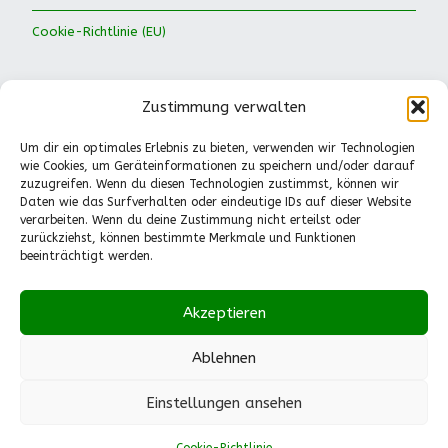
Cookie-Richtlinie (EU)
Zustimmung verwalten
Um dir ein optimales Erlebnis zu bieten, verwenden wir Technologien
wie Cookies, um Geräteinformationen zu speichern und/oder darauf
Waldkinder Ismaning e.V.
zuzugreifen. Wenn du diesen Technologien zustimmst, können wir
Daten wie das Surfverhalten oder eindeutige IDs auf dieser Website
Dorfstraße 66
verarbeiten. Wenn du deine Zustimmung nicht erteilst oder
85737 Ismaning
zurückziehst, können bestimmte Merkmale und Funktionen
Tel.: 089-41611244
beeinträchtigt werden.
Pädagogische Fragen
(Mo.-Fr., 13-14.30 Uhr):
Akzeptieren
0151-55530224
info@waldkinder-ismaning.de
Ablehnen
Einstellungen ansehen
Built with
Make
. Your friendly WordPress page builder theme.