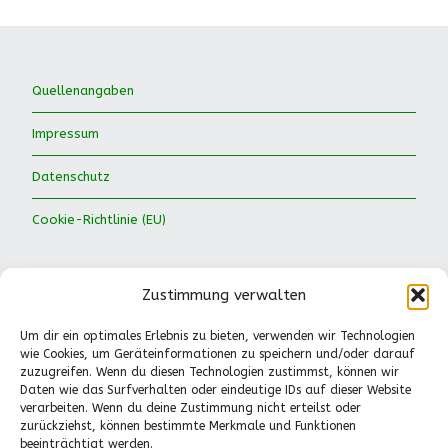
Quellenangaben
Impressum
Datenschutz
Cookie-Richtlinie (EU)
Zustimmung verwalten
Um dir ein optimales Erlebnis zu bieten, verwenden wir Technologien
wie Cookies, um Geräteinformationen zu speichern und/oder darauf
Waldkinder Ismaning e.V.
zuzugreifen. Wenn du diesen Technologien zustimmst, können wir
Daten wie das Surfverhalten oder eindeutige IDs auf dieser Website
Dorfstraße 66
verarbeiten. Wenn du deine Zustimmung nicht erteilst oder
85737 Ismaning
zurückziehst, können bestimmte Merkmale und Funktionen
Tel.: 089-41611244
beeinträchtigt werden.