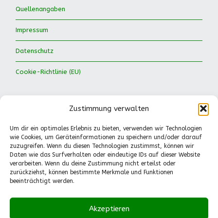
Quellenangaben
Impressum
Datenschutz
Cookie-Richtlinie (EU)
Zustimmung verwalten
Um dir ein optimales Erlebnis zu bieten, verwenden wir Technologien
wie Cookies, um Geräteinformationen zu speichern und/oder darauf
Waldkinder Ismaning e.V.
zuzugreifen. Wenn du diesen Technologien zustimmst, können wir
Daten wie das Surfverhalten oder eindeutige IDs auf dieser Website
Dorfstraße 66
verarbeiten. Wenn du deine Zustimmung nicht erteilst oder
85737 Ismaning
zurückziehst, können bestimmte Merkmale und Funktionen
Tel.: 089-41611244
beeinträchtigt werden.
Pädagogische Fragen
(Mo.-Fr., 13-14.30 Uhr):
Akzeptieren
0151-55530224