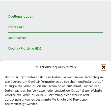
Quellenangaben
Impressum
Datenschutz
Cookie-Richtlinie (EU)
Zustimmung verwalten
Um dir ein optimales Erlebnis zu bieten, verwenden wir Technologien
wie Cookies, um Geräteinformationen zu speichern und/oder darauf
Waldkinder Ismaning e.V.
zuzugreifen. Wenn du diesen Technologien zustimmst, können wir
Daten wie das Surfverhalten oder eindeutige IDs auf dieser Website
Dorfstraße 66
verarbeiten. Wenn du deine Zustimmung nicht erteilst oder
85737 Ismaning
zurückziehst, können bestimmte Merkmale und Funktionen
Tel.: 089-41611244
beeinträchtigt werden.
Pädagogische Fragen