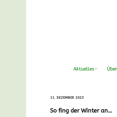
Aktuelles
Über
neue Beiträge
Der V
Nachmittags-
Unse
11. DEZEMBER 2023
Waldgruppen
So fing der Winter an…
DANKE