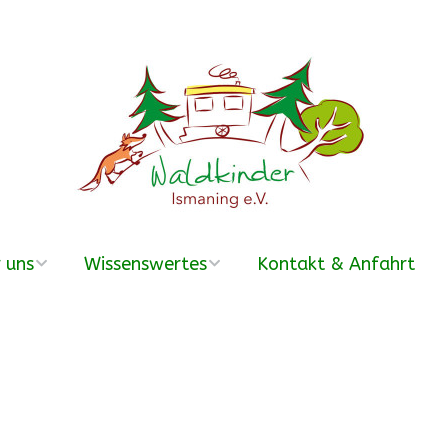
 uns
Wissenswertes
Kontakt & Anfahrt
erein
Was ist ein
Waldkindergarten?
r Team
Häufige Fragen –
FAQ