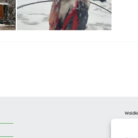
Waldki
Dorfst
85737 
Tel.: 