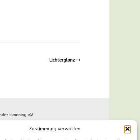
Lichterglanz
nder Ismaning e.V.
raße 66
Zustimmung verwalten
Ismaning
089-41611244