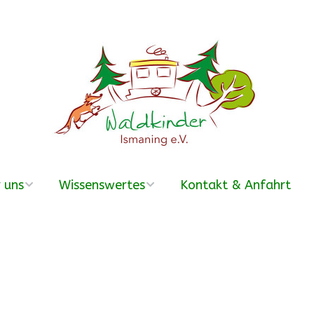
 uns
Wissenswertes
Kontakt & Anfahrt
erein
Was ist ein
Waldkindergarten?
r Team
Häufige Fragen –
FAQ