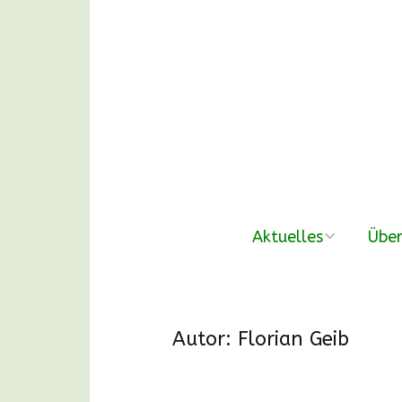
Aktuelles
Über
neue Beiträge
Der V
Nachmittags-
Unse
Autor:
Florian Geib
Waldgruppen
DANKE