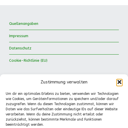
Quellenangaben
Impressum
Datenschutz
Cookie-Richtlinie (EU)
Zustimmung verwalten
Um dir ein optimales Erlebnis zu bieten, verwenden wir Technologien
wie Cookies, um Geräteinformationen zu speichern und/oder darauf
Waldkinder Ismaning e.V.
zuzugreifen. Wenn du diesen Technologien zustimmst, können wir
Daten wie das Surfverhalten oder eindeutige IDs auf dieser Website
Dorfstraße 66
verarbeiten. Wenn du deine Zustimmung nicht erteilst oder
85737 Ismaning
zurückziehst, können bestimmte Merkmale und Funktionen
Tel.: 089-41611244
beeinträchtigt werden.