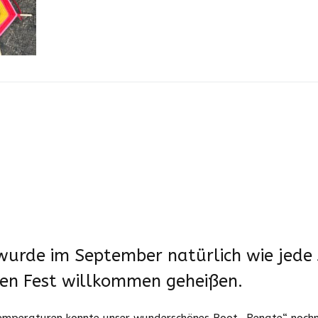
urde im September natürlich wie jede 
nen Fest willkommen geheißen.
mperaturen konnte unser wunderschönes Boot „Renate“ nochma