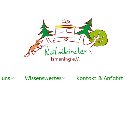
 uns
Wissenswertes
Kontakt & Anfahrt
erein
Was ist ein
Waldkindergarten?
r Team
Häufige Fragen –
FAQ