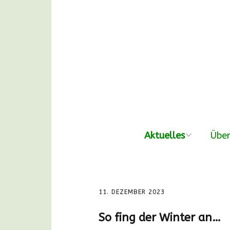
Aktuelles
Über
neue Beiträge
Der V
Nachmittags-
Unse
11. DEZEMBER 2023
Waldgruppen
So fing der Winter an…
DANKE